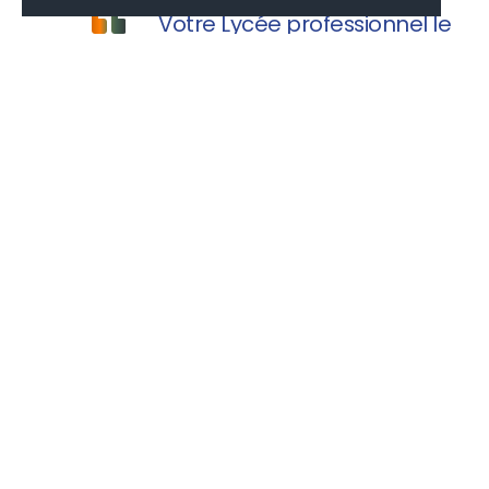
Votre Lycée professionnel le
Champ de Claye vous souhaite une
agréable visite.
MONLYCÉE.NET
PAIEMENT CANTINE
EDUCONNECT
PARCOURSUP