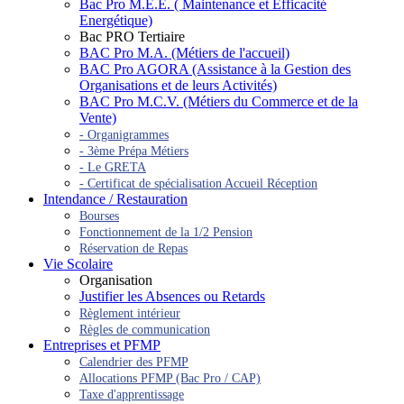
Bac Pro M.E.E. ( Maintenance et Efficacité
Energétique)
Bac PRO Tertiaire
BAC Pro M.A. (Métiers de l'accueil)
BAC Pro AGORA (Assistance à la Gestion des
Organisations et de leurs Activités)
BAC Pro M.C.V. (Métiers du Commerce et de la
Vente)
- Organigrammes
- 3ème Prépa Métiers
- Le GRETA
- Certificat de spécialisation Accueil Réception
Intendance / Restauration
Bourses
Fonctionnement de la 1/2 Pension
Réservation de Repas
Vie Scolaire
Organisation
Justifier les Absences ou Retards
Règlement intérieur
Règles de communication
Entreprises et PFMP
Calendrier des PFMP
Allocations PFMP (Bac Pro / CAP)
Taxe d'apprentissage