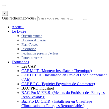
×
Que recherchez-vous?
Accueil
Le Lycée
Organigramme
Horaires du lycée
Plan d'accès
Inscription
Fédération parents d'élèces
Portes ouvertes
Formations
Les CAP
CAP M.I.T. (Monteur Installateur Thermique)
CAP I.F.C.A. (Installation en Froid et Conditionnement
d'Air)
CAP E.P.C. (Equipier Poyvalent de Commerce)
BAC PRO Industriel
BAC Pro M.F.E.R. (Métiers du Froids et des Energies
Renouvelables)
Bac Pro I.C.C.E.R. (Installateur en Chauffage
Climatisation et Energies Renouvelables)