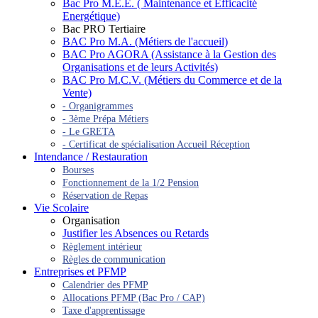
Bac Pro M.E.E. ( Maintenance et Efficacité
Energétique)
Bac PRO Tertiaire
BAC Pro M.A. (Métiers de l'accueil)
BAC Pro AGORA (Assistance à la Gestion des
Organisations et de leurs Activités)
BAC Pro M.C.V. (Métiers du Commerce et de la
Vente)
- Organigrammes
- 3ème Prépa Métiers
- Le GRETA
- Certificat de spécialisation Accueil Réception
Intendance / Restauration
Bourses
Fonctionnement de la 1/2 Pension
Réservation de Repas
Vie Scolaire
Organisation
Justifier les Absences ou Retards
Règlement intérieur
Règles de communication
Entreprises et PFMP
Calendrier des PFMP
Allocations PFMP (Bac Pro / CAP)
Taxe d'apprentissage