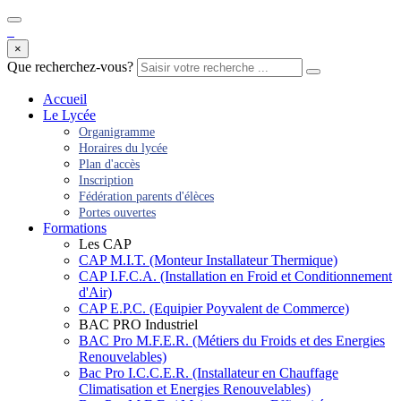
×
Que recherchez-vous?
Accueil
Le Lycée
Organigramme
Horaires du lycée
Plan d'accès
Inscription
Fédération parents d'élèces
Portes ouvertes
Formations
Les CAP
CAP M.I.T. (Monteur Installateur Thermique)
CAP I.F.C.A. (Installation en Froid et Conditionnement
d'Air)
CAP E.P.C. (Equipier Poyvalent de Commerce)
BAC PRO Industriel
BAC Pro M.F.E.R. (Métiers du Froids et des Energies
Renouvelables)
Bac Pro I.C.C.E.R. (Installateur en Chauffage
Climatisation et Energies Renouvelables)