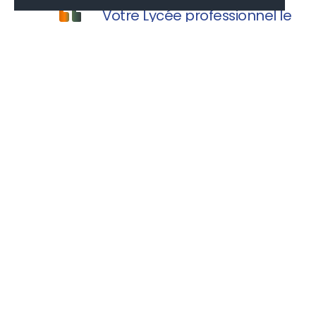
Votre Lycée professionnel le
Champ de Claye vous souhaite une
agréable visite.
MONLYCÉE.NET
PAIEMENT CANTINE
EDUCONNECT
PARCOURSUP