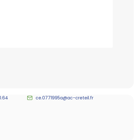
0.64
ce.0771995a@ac-creteil.fr