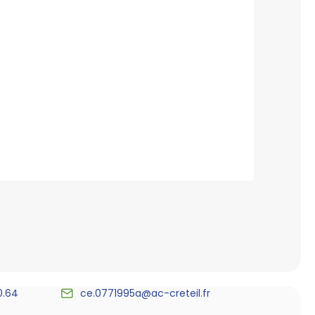
0.64
ce.0771995a@ac-creteil.fr