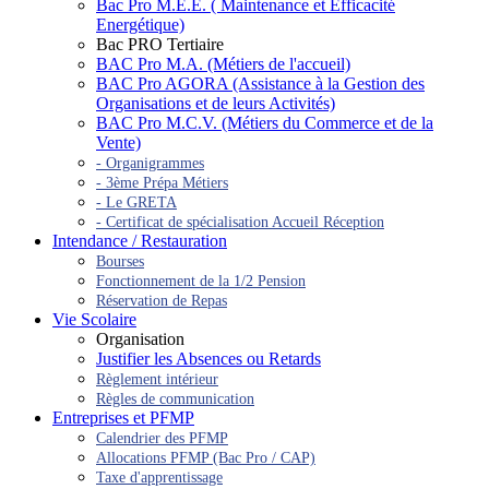
Bac Pro M.E.E. ( Maintenance et Efficacité
Energétique)
Bac PRO Tertiaire
BAC Pro M.A. (Métiers de l'accueil)
BAC Pro AGORA (Assistance à la Gestion des
Organisations et de leurs Activités)
BAC Pro M.C.V. (Métiers du Commerce et de la
Vente)
- Organigrammes
- 3ème Prépa Métiers
- Le GRETA
- Certificat de spécialisation Accueil Réception
Intendance / Restauration
Bourses
Fonctionnement de la 1/2 Pension
Réservation de Repas
Vie Scolaire
Organisation
Justifier les Absences ou Retards
Règlement intérieur
Règles de communication
Entreprises et PFMP
Calendrier des PFMP
Allocations PFMP (Bac Pro / CAP)
Taxe d'apprentissage