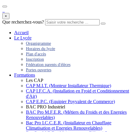
×
Que recherchez-vous?
Accueil
Le Lycée
Organigramme
Horaires du lycée
Plan d'accès
Inscription
Fédération parents d'élèces
Portes ouvertes
Formations
Les CAP
CAP M.I.T. (Monteur Installateur Thermique)
CAP I.F.C.A. (Installation en Froid et Conditionnement
d'Air)
CAP E.P.C. (Equipier Poyvalent de Commerce)
BAC PRO Industriel
BAC Pro M.F.E.R. (Métiers du Froids et des Energies
Renouvelables)
Bac Pro I.C.C.E.R. (Installateur en Chauffage
Climatisation et Energies Renouvelables)