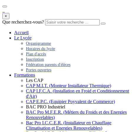
×
Que recherchez-vous?
Accueil
Le Lycée
Organigramme
Horaires du lycée
Plan d'accès
Inscription
Fédération parents d'élèces
Portes ouvertes
Formations
Les CAP
CAP M.I.T. (Monteur Installateur Thermique)
CAP I.F.C.A. (Installation en Froid et Conditionnement
d'Air)
CAP E.P.C. (Equipier Poyvalent de Commerce)
BAC PRO Industriel
BAC Pro M.F.E.R. (Métiers du Froids et des Energies
Renouvelables)
Bac Pro I.C.C.E.R. (Installateur en Chauffage
Climatisation et Energies Renouvelables)