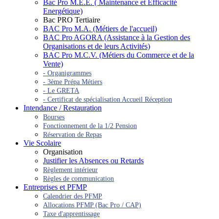
Bac Pro M.E.E. ( Maintenance et Efficacité
Energétique)
Bac PRO Tertiaire
BAC Pro M.A. (Métiers de l'accueil)
BAC Pro AGORA (Assistance à la Gestion des
Organisations et de leurs Activités)
BAC Pro M.C.V. (Métiers du Commerce et de la
Vente)
- Organigrammes
- 3ème Prépa Métiers
- Le GRETA
- Certificat de spécialisation Accueil Réception
Intendance / Restauration
Bourses
Fonctionnement de la 1/2 Pension
Réservation de Repas
Vie Scolaire
Organisation
Justifier les Absences ou Retards
Règlement intérieur
Règles de communication
Entreprises et PFMP
Calendrier des PFMP
Allocations PFMP (Bac Pro / CAP)
Taxe d'apprentissage