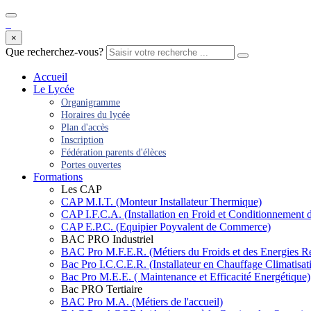
×
Que recherchez-vous?
Accueil
Le Lycée
Organigramme
Horaires du lycée
Plan d'accès
Inscription
Fédération parents d'élèces
Portes ouvertes
Formations
Les CAP
CAP M.I.T. (Monteur Installateur Thermique)
CAP I.F.C.A. (Installation en Froid et Conditionnement d
CAP E.P.C. (Equipier Poyvalent de Commerce)
BAC PRO Industriel
BAC Pro M.F.E.R. (Métiers du Froids et des Energies R
Bac Pro I.C.C.E.R. (Installateur en Chauffage Climatisa
Bac Pro M.E.E. ( Maintenance et Efficacité Energétique)
Bac PRO Tertiaire
BAC Pro M.A. (Métiers de l'accueil)