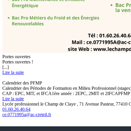
Portes ouvertes
Portes ouvertes !
[...]
Lire la suite
Calendrier des PFMP
Calendrier des Périodes de Formation en Milieu Professionnel (stages
CAP : EPC, MIT, et IFCA1ère année : 2EPC, 2MIT et 2IFCAPFMP1 : du
Lire la suite
Lycée professionnel le Champ de Claye , 71 Avenue Pasteur, 77410 C
01.60.26.40.64
ce.0771995a@ac-creteil.fr
© 2026
Mentions légales
•
Liste des articles
•
Websco Innovations™