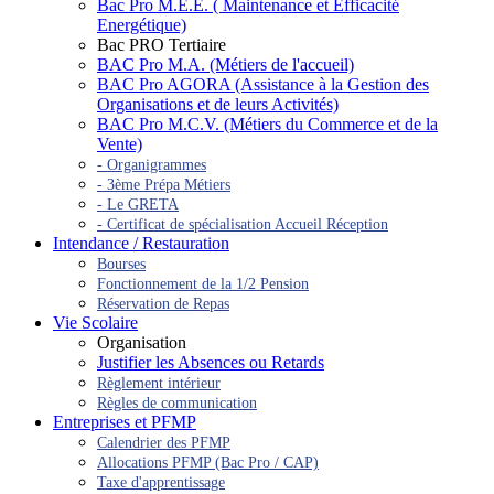
Bac Pro M.E.E. ( Maintenance et Efficacité
Energétique)
Bac PRO Tertiaire
BAC Pro M.A. (Métiers de l'accueil)
BAC Pro AGORA (Assistance à la Gestion des
Organisations et de leurs Activités)
BAC Pro M.C.V. (Métiers du Commerce et de la
Vente)
- Organigrammes
- 3ème Prépa Métiers
- Le GRETA
- Certificat de spécialisation Accueil Réception
Intendance / Restauration
Bourses
Fonctionnement de la 1/2 Pension
Réservation de Repas
Vie Scolaire
Organisation
Justifier les Absences ou Retards
Règlement intérieur
Règles de communication
Entreprises et PFMP
Calendrier des PFMP
Allocations PFMP (Bac Pro / CAP)
Taxe d'apprentissage