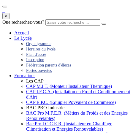
×
Que recherchez-vous?
Accueil
Le Lycée
Organigramme
Horaires du lycée
Plan d'accès
Inscription
Fédération parents d'élèces
Portes ouvertes
Formations
Les CAP
CAP M.I.T. (Monteur Installateur Thermique)
CAP I.F.C.A. (Installation en Froid et Conditionnement
d'Air)
CAP E.P.C. (Equipier Poyvalent de Commerce)
BAC PRO Industriel
BAC Pro M.F.E.R. (Métiers du Froids et des Energies
Renouvelables)
Bac Pro I.C.C.E.R. (Installateur en Chauffage
Climatisation et Energies Renouvelables)