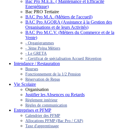
Bac Pro M.E.E. ( Maintenance et Efficacité
Energétique)
Bac PRO Tertiaire
BAC Pro M.A. (Métiers de l'accueil)
BAC Pro AGORA (Assistance à la Gestion des
Organisations et de leurs Activités)
BAC Pro M.C.V. (Métiers du Commerce et de la
Vente)
- Organigrammes
- 3ème Prépa Métiers
- Le GRETA
- Certificat de spécialisation Accueil Réception
Intendance / Restauration
Bourses
Fonctionnement de la 1/2 Pension
Réservation de Repas
Vie Scolaire
Organisation
Justifier les Absences ou Retards
Règlement intérieur
Règles de communication
Entreprises et PFMP
Calendrier des PFMP
Allocations PFMP (Bac Pro / CAP)
Taxe d'apprentissage