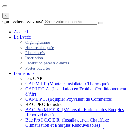
×
Que recherchez-vous?
Accueil
Le Lycée
Organigramme
Horaires du lycée
Plan d'accès
Inscription
Fédération parents d'élèces
Portes ouvertes
Formations
Les CAP
CAP M.I.T. (Monteur Installateur Thermique)
CAP I.F.C.A. (Installation en Froid et Conditionnement
d'Air)
CAP E.P.C. (Equipier Poyvalent de Commerce)
BAC PRO Industriel
BAC Pro M.F.E.R. (Métiers du Froids et des Energies
Renouvelables)
Bac Pro I.C.C.E.R. (Installateur en Chauffage
Climatisation et Energies Renouvelables)