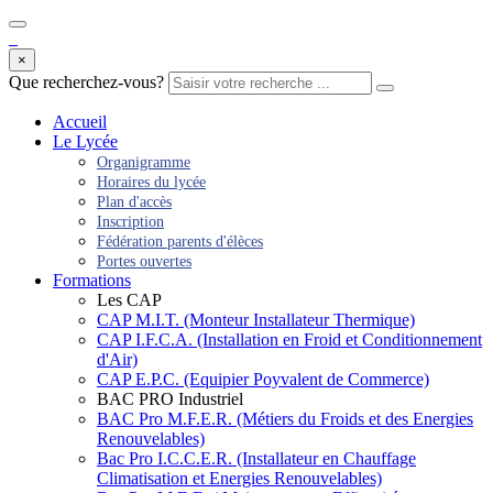
×
Que recherchez-vous?
Accueil
Le Lycée
Organigramme
Horaires du lycée
Plan d'accès
Inscription
Fédération parents d'élèces
Portes ouvertes
Formations
Les CAP
CAP M.I.T. (Monteur Installateur Thermique)
CAP I.F.C.A. (Installation en Froid et Conditionnement
d'Air)
CAP E.P.C. (Equipier Poyvalent de Commerce)
BAC PRO Industriel
BAC Pro M.F.E.R. (Métiers du Froids et des Energies
Renouvelables)
Bac Pro I.C.C.E.R. (Installateur en Chauffage
Climatisation et Energies Renouvelables)