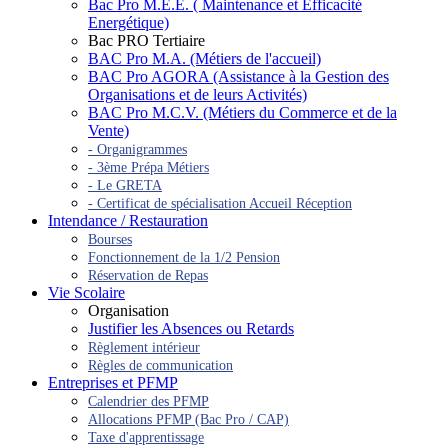
Bac Pro M.E.E. ( Maintenance et Efficacité
Energétique)
Bac PRO Tertiaire
BAC Pro M.A. (Métiers de l'accueil)
BAC Pro AGORA (Assistance à la Gestion des
Organisations et de leurs Activités)
BAC Pro M.C.V. (Métiers du Commerce et de la
Vente)
- Organigrammes
- 3ème Prépa Métiers
- Le GRETA
- Certificat de spécialisation Accueil Réception
Intendance / Restauration
Bourses
Fonctionnement de la 1/2 Pension
Réservation de Repas
Vie Scolaire
Organisation
Justifier les Absences ou Retards
Règlement intérieur
Règles de communication
Entreprises et PFMP
Calendrier des PFMP
Allocations PFMP (Bac Pro / CAP)
Taxe d'apprentissage