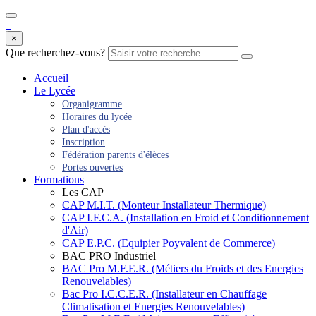
×
Que recherchez-vous?
Accueil
Le Lycée
Organigramme
Horaires du lycée
Plan d'accès
Inscription
Fédération parents d'élèces
Portes ouvertes
Formations
Les CAP
CAP M.I.T. (Monteur Installateur Thermique)
CAP I.F.C.A. (Installation en Froid et Conditionnement
d'Air)
CAP E.P.C. (Equipier Poyvalent de Commerce)
BAC PRO Industriel
BAC Pro M.F.E.R. (Métiers du Froids et des Energies
Renouvelables)
Bac Pro I.C.C.E.R. (Installateur en Chauffage
Climatisation et Energies Renouvelables)