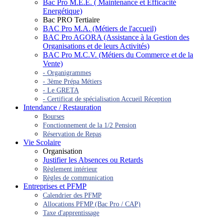
Bac Pro M.E.E. ( Maintenance et Efficacité
Energétique)
Bac PRO Tertiaire
BAC Pro M.A. (Métiers de l'accueil)
BAC Pro AGORA (Assistance à la Gestion des
Organisations et de leurs Activités)
BAC Pro M.C.V. (Métiers du Commerce et de la
Vente)
- Organigrammes
- 3ème Prépa Métiers
- Le GRETA
- Certificat de spécialisation Accueil Réception
Intendance / Restauration
Bourses
Fonctionnement de la 1/2 Pension
Réservation de Repas
Vie Scolaire
Organisation
Justifier les Absences ou Retards
Règlement intérieur
Règles de communication
Entreprises et PFMP
Calendrier des PFMP
Allocations PFMP (Bac Pro / CAP)
Taxe d'apprentissage