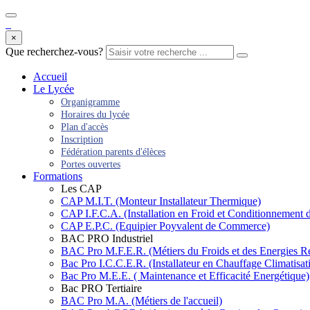
×
Que recherchez-vous?
Accueil
Le Lycée
Organigramme
Horaires du lycée
Plan d'accès
Inscription
Fédération parents d'élèces
Portes ouvertes
Formations
Les CAP
CAP M.I.T. (Monteur Installateur Thermique)
CAP I.F.C.A. (Installation en Froid et Conditionnement d
CAP E.P.C. (Equipier Poyvalent de Commerce)
BAC PRO Industriel
BAC Pro M.F.E.R. (Métiers du Froids et des Energies R
Bac Pro I.C.C.E.R. (Installateur en Chauffage Climatisa
Bac Pro M.E.E. ( Maintenance et Efficacité Energétique)
Bac PRO Tertiaire
BAC Pro M.A. (Métiers de l'accueil)