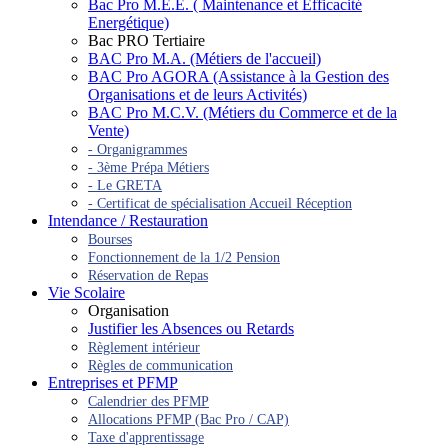
Bac Pro M.E.E. ( Maintenance et Efficacité
Energétique)
Bac PRO Tertiaire
BAC Pro M.A. (Métiers de l'accueil)
BAC Pro AGORA (Assistance à la Gestion des
Organisations et de leurs Activités)
BAC Pro M.C.V. (Métiers du Commerce et de la
Vente)
- Organigrammes
- 3ème Prépa Métiers
- Le GRETA
- Certificat de spécialisation Accueil Réception
Intendance / Restauration
Bourses
Fonctionnement de la 1/2 Pension
Réservation de Repas
Vie Scolaire
Organisation
Justifier les Absences ou Retards
Règlement intérieur
Règles de communication
Entreprises et PFMP
Calendrier des PFMP
Allocations PFMP (Bac Pro / CAP)
Taxe d'apprentissage