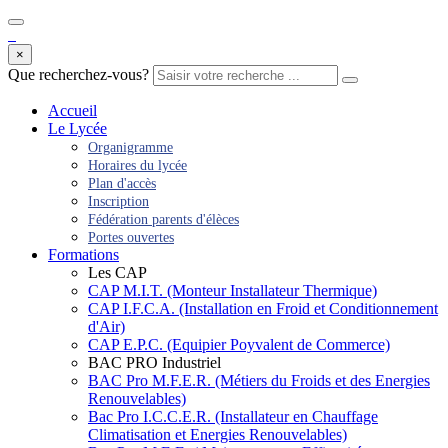
×
Que recherchez-vous?
Accueil
Le Lycée
Organigramme
Horaires du lycée
Plan d'accès
Inscription
Fédération parents d'élèces
Portes ouvertes
Formations
Les CAP
CAP M.I.T. (Monteur Installateur Thermique)
CAP I.F.C.A. (Installation en Froid et Conditionnement
d'Air)
CAP E.P.C. (Equipier Poyvalent de Commerce)
BAC PRO Industriel
BAC Pro M.F.E.R. (Métiers du Froids et des Energies
Renouvelables)
Bac Pro I.C.C.E.R. (Installateur en Chauffage
Climatisation et Energies Renouvelables)