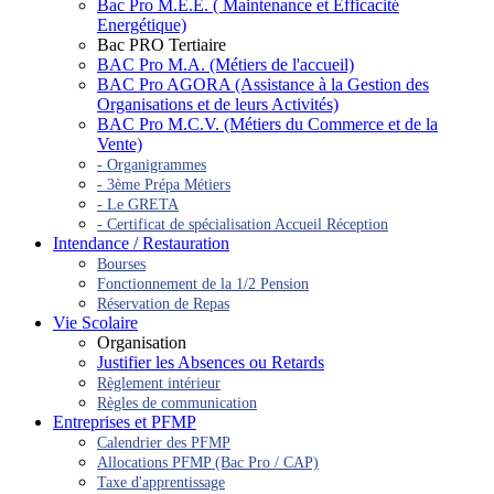
Bac Pro M.E.E. ( Maintenance et Efficacité
Energétique)
Bac PRO Tertiaire
BAC Pro M.A. (Métiers de l'accueil)
BAC Pro AGORA (Assistance à la Gestion des
Organisations et de leurs Activités)
BAC Pro M.C.V. (Métiers du Commerce et de la
Vente)
- Organigrammes
- 3ème Prépa Métiers
- Le GRETA
- Certificat de spécialisation Accueil Réception
Intendance / Restauration
Bourses
Fonctionnement de la 1/2 Pension
Réservation de Repas
Vie Scolaire
Organisation
Justifier les Absences ou Retards
Règlement intérieur
Règles de communication
Entreprises et PFMP
Calendrier des PFMP
Allocations PFMP (Bac Pro / CAP)
Taxe d'apprentissage