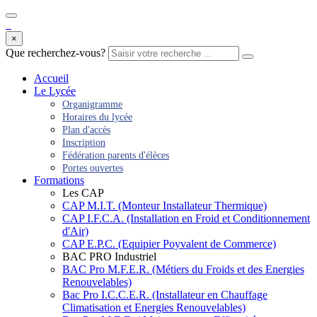
×
Que recherchez-vous?
Accueil
Le Lycée
Organigramme
Horaires du lycée
Plan d'accès
Inscription
Fédération parents d'élèces
Portes ouvertes
Formations
Les CAP
CAP M.I.T. (Monteur Installateur Thermique)
CAP I.F.C.A. (Installation en Froid et Conditionnement
d'Air)
CAP E.P.C. (Equipier Poyvalent de Commerce)
BAC PRO Industriel
BAC Pro M.F.E.R. (Métiers du Froids et des Energies
Renouvelables)
Bac Pro I.C.C.E.R. (Installateur en Chauffage
Climatisation et Energies Renouvelables)