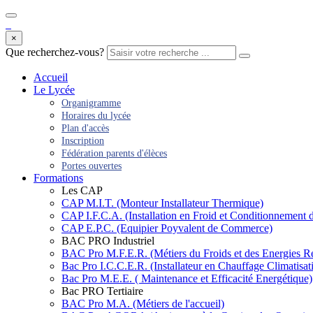
×
Que recherchez-vous?
Accueil
Le Lycée
Organigramme
Horaires du lycée
Plan d'accès
Inscription
Fédération parents d'élèces
Portes ouvertes
Formations
Les CAP
CAP M.I.T. (Monteur Installateur Thermique)
CAP I.F.C.A. (Installation en Froid et Conditionnement d
CAP E.P.C. (Equipier Poyvalent de Commerce)
BAC PRO Industriel
BAC Pro M.F.E.R. (Métiers du Froids et des Energies R
Bac Pro I.C.C.E.R. (Installateur en Chauffage Climatisa
Bac Pro M.E.E. ( Maintenance et Efficacité Energétique)
Bac PRO Tertiaire
BAC Pro M.A. (Métiers de l'accueil)