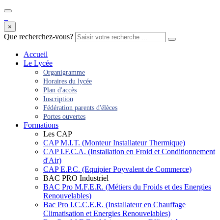
×
Que recherchez-vous?
Accueil
Le Lycée
Organigramme
Horaires du lycée
Plan d'accès
Inscription
Fédération parents d'élèces
Portes ouvertes
Formations
Les CAP
CAP M.I.T. (Monteur Installateur Thermique)
CAP I.F.C.A. (Installation en Froid et Conditionnement
d'Air)
CAP E.P.C. (Equipier Poyvalent de Commerce)
BAC PRO Industriel
BAC Pro M.F.E.R. (Métiers du Froids et des Energies
Renouvelables)
Bac Pro I.C.C.E.R. (Installateur en Chauffage
Climatisation et Energies Renouvelables)