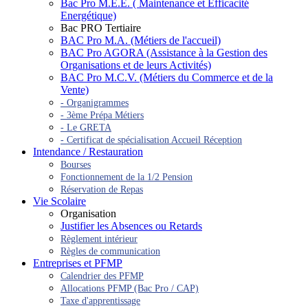
Bac Pro M.E.E. ( Maintenance et Efficacité
Energétique)
Bac PRO Tertiaire
BAC Pro M.A. (Métiers de l'accueil)
BAC Pro AGORA (Assistance à la Gestion des
Organisations et de leurs Activités)
BAC Pro M.C.V. (Métiers du Commerce et de la
Vente)
- Organigrammes
- 3ème Prépa Métiers
- Le GRETA
- Certificat de spécialisation Accueil Réception
Intendance / Restauration
Bourses
Fonctionnement de la 1/2 Pension
Réservation de Repas
Vie Scolaire
Organisation
Justifier les Absences ou Retards
Règlement intérieur
Règles de communication
Entreprises et PFMP
Calendrier des PFMP
Allocations PFMP (Bac Pro / CAP)
Taxe d'apprentissage